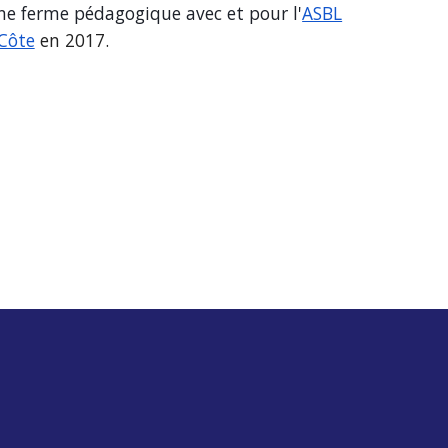
ne ferme pédagogique av
ec et pour l'
ASBL
Côte
en 2017.