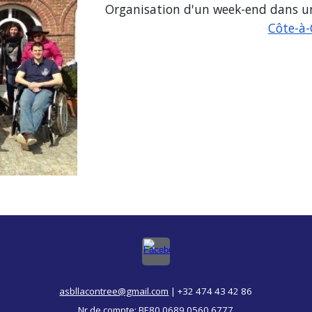
Organisation d'un week-end dans
u
Côte-à-
asbllacontree@gmail.com
| +32 474 43 42 86
Nr de compte: BE80 0689 0560 6777