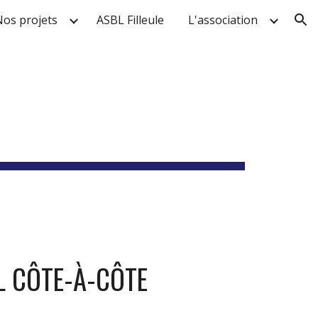
Nos projets
ASBL Filleule
L'association
ion
L CÔTE-À-CÔTE